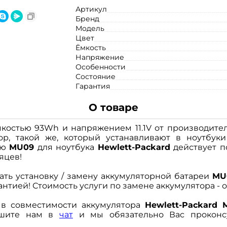
Артикул
Бренд
Модель
Цвет
Ёмкость
Напряжение
Особенности
Состояние
Гарантия
О товаре
костью 93Wh и напряжением 11.1V от производите
ор, такой же, который устанавливают в ноутбуки
ею
MU09
для ноутбука
Hewlett-Packard
действует п
яцев!
ать установку / замену аккумуляторной батареи
MU
нтией! Стоимость услуги по замене аккумулятора - от
 в совместимости аккумулятора
Hewlett-Packard 
пишите нам в
чат
и мы обязательно Вас проконс