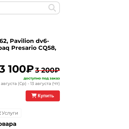
2, Pavilion dv6-
paq Presario CQ58,
3 100₽
3 200₽
доступно под заказ
августа (Ср) - 13 августа (Чт)
Купить
Услуги
овара