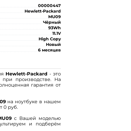
00000447
Hewlett-Packard
MU09
Чёрный
93Wh
11.1V
High Copy
Новый
6 месяцев
ля
Hewlett-Packard
- это
 при производстве. На
олноценная гарантия от
09
на ноутбуке в нашем
 0 руб.
MU09
с Вашей моделью
ультируем и подберём