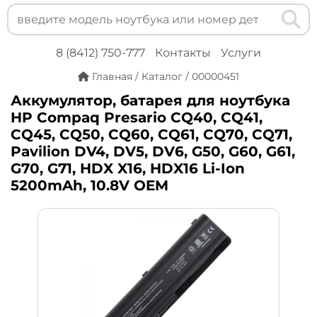
8 (8412) 750-777
Контакты
Услуги
Главная
/
Каталог
/
00000451
Аккумулятор, батарея для ноутбука
HP Compaq Presario CQ40, CQ41,
CQ45, CQ50, CQ60, CQ61, CQ70, CQ71,
Pavilion DV4, DV5, DV6, G50, G60, G61,
G70, G71, HDX X16, HDX16 Li-Ion
5200mAh, 10.8V OEM