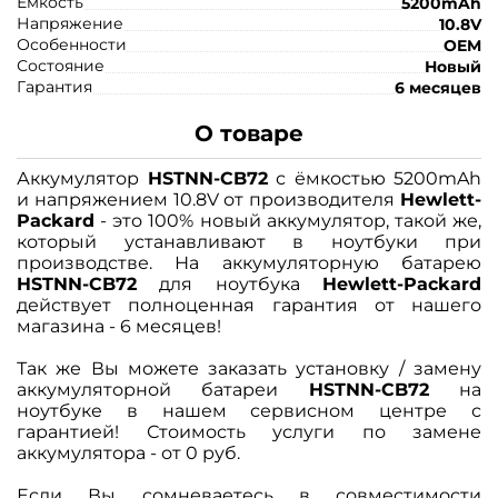
Ёмкость
5200mAh
Напряжение
10.8V
Особенности
OEM
Состояние
Новый
Гарантия
6 месяцев
О товаре
Аккумулятор
HSTNN-CB72
с ёмкостью 5200mAh
и напряжением 10.8V от производителя
Hewlett-
Packard
- это 100% новый аккумулятор, такой же,
который устанавливают в ноутбуки при
производстве. На аккумуляторную батарею
HSTNN-CB72
для ноутбука
Hewlett-Packard
действует полноценная гарантия от нашего
магазина - 6 месяцев!
Так же Вы можете заказать установку / замену
аккумуляторной батареи
HSTNN-CB72
на
ноутбуке в нашем сервисном центре с
гарантией! Стоимость услуги по замене
аккумулятора - от 0 руб.
Если Вы сомневаетесь в совместимости