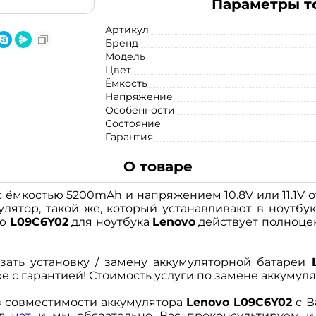
Параметры т
Артикул
Бренд
Модель
Цвет
Ёмкость
Напряжение
Особенности
Состояние
Гарантия
О товаре
 ёмкостью 5200mAh и напряжением 10.8V или 11.1V 
улятор, такой же, который устанавливают в ноутбу
ею
L09C6Y02
для ноутбука
Lenovo
действует полноцен
зать установку / замену аккумуляторной батареи
с гарантией! Стоимость услуги по замене аккумулято
в совместимости аккумулятора
Lenovo L09C6Y02
с В
 в
чат
и мы обязательно Вас проконсультируем 