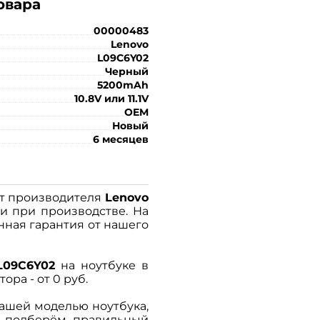
овара
00000483
Lenovo
L09C6Y02
Черный
5200mAh
10.8V или 11.1V
OEM
Новый
6 месяцев
от производителя
Lenovo
ки при производстве. На
ная гарантия от нашего
L09C6Y02
на ноутбуке в
ра - от 0 руб.
ашей моделью ноутбука,
и подберём правильный