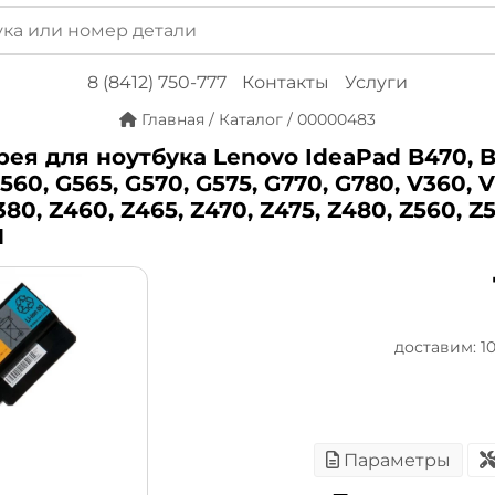
8 (8412) 750-777
Контакты
Услуги
Главная
/
Каталог
/
00000483
ея для ноутбука Lenovo IdeaPad B470, B
560, G565, G570, G575, G770, G780, V360, V
380, Z460, Z465, Z470, Z475, Z480, Z560, Z5
M
доставим: 10 
Параметры