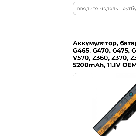
Аккумулятор, батар
G465, G470, G475, G
V570, Z360, Z370, Z
5200mAh, 11.1V OE