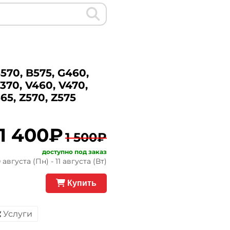
570, B575, G460,
370, V460, V470,
65, Z570, Z575
1 400₽
1 500₽
доступно под заказ
августа (Пн) - 11 августа (Вт)
Купить
Услуги