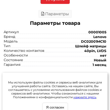
Параметры
Параметры товара
Артикул
00001005
Бренд
Lenovo
Модель
DC02001MC10
Тип
Шлейф матрицы
Количество контактов
40pin, LVDS
Особенности
нет
Состояние
Новый
Гарантия
1 месяц
Задать вопрос
Каталог
Избранное (
0
)
Мы используем файлы cookies и сервисы веб-аналитики
для
улучшения работы сайта. Оставаясь на нашем сайте, Вы
соглашаетесь с условиями использования файлов cookies и
сервисов веб-аналитики. Чтобы ознакомиться с нашими
Положениями о конфиденциальности
нажмите здесь
.
г. Пенза, ул. 8 марта 7Б, 3-й этаж, офис 11Б
Режим работы: Пн-Сб 10:00 - 19:00
Я согласен