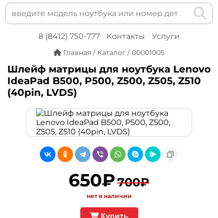
8 (8412) 750-777
Контакты
Услуги
Главная
/
Каталог
/
00001005
Шлейф матрицы для ноутбука Lenovo
IdeaPad B500, P500, Z500, Z505, Z510
(40pin, LVDS)
650₽
700₽
нет в наличии
Купить