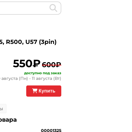
 R500, U57 (3pin)
550₽
600₽
доступно под заказ
августа (Пн) - 11 августа (Вт)
Купить
ы
овара
00001325