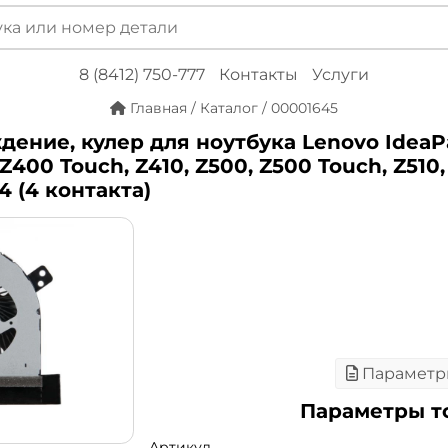
8 (8412) 750-777
Контакты
Услуги
Главная
/
Каталог
/
00001645
дение, кулер для ноутбука Lenovo IdeaP
Z400 Touch, Z410, Z500, Z500 Touch, Z510,
4 (4 контакта)
Параметр
Параметры т
Артикул