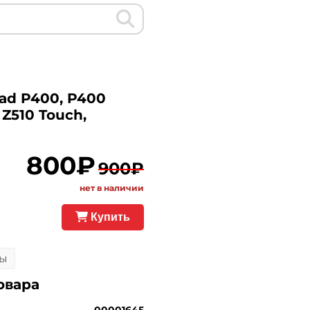
ad P400, P400
 Z510 Touch,
800₽
900₽
нет в наличии
Купить
ы
овара
00001645