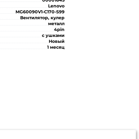
Lenovo
MG60090V1-C170-S99
Вентилятор, кулер
металл
4pin
с ушками
Новый
1 месяц