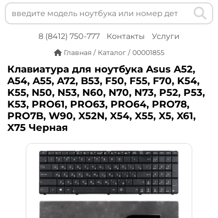
8 (8412) 750-777
Контакты
Услуги
Главная
/
Каталог
/
00001855
Клавиатура для ноутбука Asus A52,
A54, A55, A72, B53, F50, F55, F70, K54,
K55, N50, N53, N60, N70, N73, P52, P53,
K53, PRO61, PRO63, PRO64, PRO78,
PRO7B, W90, X52N, X54, X55, X5, X61,
X75 Черная