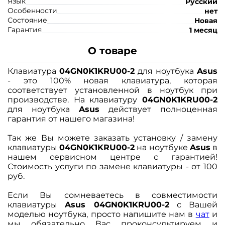
Язык
Русский
Особенности
нет
Состояние
Новая
Гарантия
1 месяц
О товаре
Клавиатура
04GN0K1KRU00-2
для ноутбука
Asus
- это 100% новая клавиатура, которая
соответствует установленной в ноутбук при
производстве. На клавиатуру
04GN0K1KRU00-2
для ноутбука
Asus
действует полноценная
гарантия от нашего магазина!
Так же Вы можете заказать установку / замену
клавиатуры
04GN0K1KRU00-2
на ноутбуке
Asus
в
нашем сервисном центре с гарантией!
Стоимость услуги по замене клавиатуры - от 100
руб.
Если Вы сомневаетесь в совместимости
клавиатуры
Asus 04GN0K1KRU00-2
с Вашей
моделью ноутбука, просто напишите нам в
чат
и
мы обязательно Вас проконсультируем и