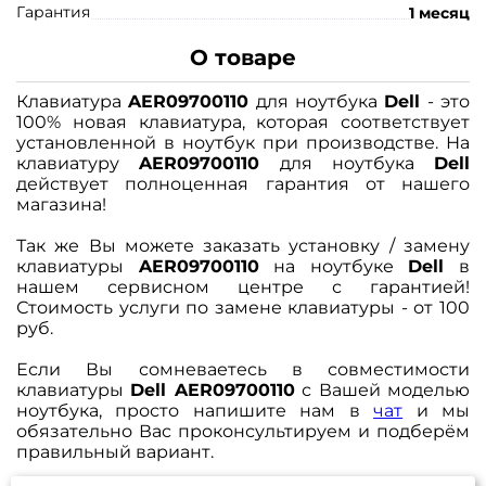
Гарантия
1 месяц
О товаре
Клавиатура
AER09700110
для ноутбука
Dell
- это
100% новая клавиатура, которая соответствует
установленной в ноутбук при производстве. На
клавиатуру
AER09700110
для ноутбука
Dell
действует полноценная гарантия от нашего
магазина!
Так же Вы можете заказать установку / замену
клавиатуры
AER09700110
на ноутбуке
Dell
в
нашем сервисном центре с гарантией!
Стоимость услуги по замене клавиатуры - от 100
руб.
Если Вы сомневаетесь в совместимости
клавиатуры
Dell AER09700110
с Вашей моделью
ноутбука, просто напишите нам в
чат
и мы
обязательно Вас проконсультируем и подберём
правильный вариант.