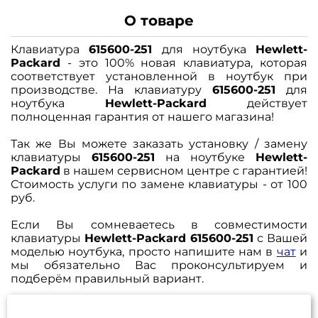
О товаре
Клавиатура
615600-251
для ноутбука
Hewlett-
Packard
- это 100% новая клавиатура, которая
соответствует установленной в ноутбук при
производстве. На клавиатуру
615600-251
для
ноутбука
Hewlett-Packard
действует
полноценная гарантия от нашего магазина!
Так же Вы можете заказать установку / замену
клавиатуры
615600-251
на ноутбуке
Hewlett-
Packard
в нашем сервисном центре с гарантией!
Стоимость услуги по замене клавиатуры - от 100
руб.
Если Вы сомневаетесь в совместимости
клавиатуры
Hewlett-Packard 615600-251
с Вашей
моделью ноутбука, просто напишите нам в
чат
и
мы обязательно Вас проконсультируем и
подберём правильный вариант.
Задать вопрос
Каталог
Избранное (
0
)