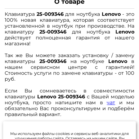
О товаре
Клавиатура
25-009346
для ноутбука
Lenovo
- это
100% новая клавиатура, которая соответствует
установленной в ноутбук при производстве. На
клавиатуру
25-009346
для ноутбука
Lenovo
действует полноценная гарантия от нашего
магазина!
Так же Вы можете заказать установку / замену
клавиатуры
25-009346
на ноутбуке
Lenovo
в
нашем сервисном центре с гарантией!
Стоимость услуги по замене клавиатуры - от 100
руб.
Если Вы сомневаетесь в совместимости
клавиатуры
Lenovo 25-009346
с Вашей моделью
ноутбука, просто напишите нам в
чат
и мы
обязательно Вас проконсультируем и подберём
правильный вариант.
Задать вопрос
Каталог
Избранное (
0
)
Мы используем файлы cookies и сервисы веб-аналитики
для
улучшения работы сайта. Оставаясь на нашем сайте, Вы