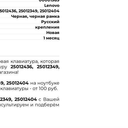
Lenovo
5012436, 25012349, 25012404
Черная, черная рамка
Русский
крепления
Новая
1 месяц
овая клавиатура, которая
туру
25012436, 25012349,
агазина!
49, 25012404
на ноутбуке
лавиатуры - от 100 руб.
12349, 25012404
с Вашей
нсультируем и подберём