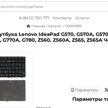
8 (8412) 750-777
Контакты
Услуги
Главная
/
Каталог
/
00001989
утбука Lenovo IdeaPad G570, G570A, G570
, G770A, G780, Z560, Z560A, Z565, Z565A 
Параметры
Параметры т
Артикул