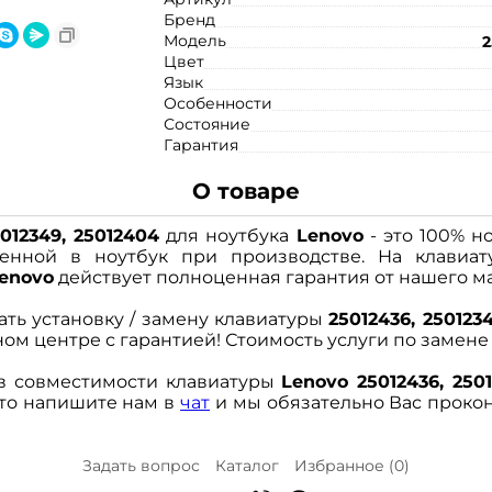
Бренд
Модель
2
Цвет
Язык
Особенности
Состояние
Гарантия
О товаре
5012349, 25012404
для ноутбука
Lenovo
- это 100% н
вленной в ноутбук при производстве. На клавиа
enovo
действует полноценная гарантия от нашего м
ать установку / замену клавиатуры
25012436, 250123
м центре с гарантией! Стоимость услуги по замене к
в совместимости клавиатуры
Lenovo 25012436, 250
сто напишите нам в
чат
и мы обязательно Вас проко
Задать вопрос
Каталог
Избранное (
0
)