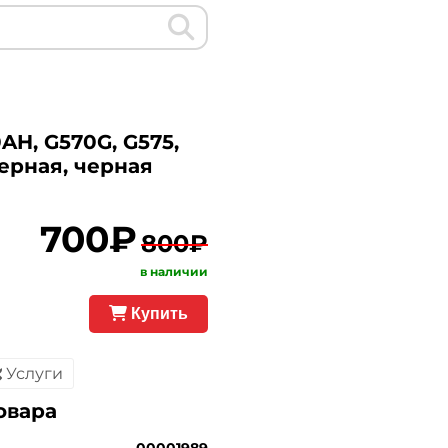
AH, G570G, G575,
Черная, черная
700₽
800₽
в наличии
Купить
Услуги
овара
00001989