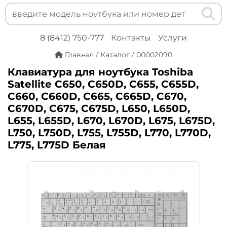
8 (8412) 750-777
Контакты
Услуги
Главная
/
Каталог
/
00002090
Клавиатура для ноутбука Toshiba
Satellite C650, C650D, C655, C655D,
C660, C660D, C665, C665D, C670,
C670D, C675, C675D, L650, L650D,
L655, L655D, L670, L670D, L675, L675D,
L750, L750D, L755, L755D, L770, L770D,
L775, L775D Белая