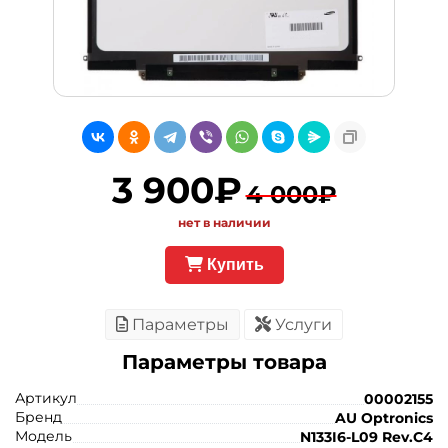
3 900₽
4 000₽
нет в наличии
Купить
Параметры
Услуги
Параметры товара
Артикул
00002155
Бренд
AU Optronics
Модель
N133I6-L09 Rev.C4