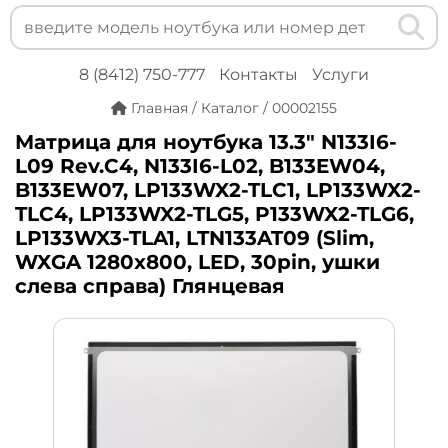
8 (8412) 750-777
Контакты
Услуги
Главная
/
Каталог
/
00002155
Матрица для ноутбука 13.3" N133I6-
L09 Rev.C4, N133I6-L02, B133EW04,
B133EW07, LP133WX2-TLC1, LP133WX2-
TLC4, LP133WX2-TLG5, P133WX2-TLG6,
LP133WX3-TLA1, LTN133AT09 (Slim,
WXGA 1280x800, LED, 30pin, ушки
слева справа) Глянцевая