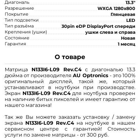
Диагональ
13.3"
Разрешение
WXGA 1280x800
Покрытие
Глянцевая
Тип подсветки
LED
Тип разъёма
30pin eDP DisplayPort спереди
Крепления (ушки)
ушки слева и справа
Состояние
Новая
Гарантия
1 месяц
О товаре
Матрица
N133I6-L09 Rev.C4
с диагональю 13.3
дюйма от производителя
AU Optronics
- это 100%
оригинальный дисплей, такой же, который
устанавливают в ноутбуки при производстве.
Экран
N133I6-L09 Rev.C4
для ноутбука проверен
на наличие битых пикселей и имеет гарантию от
нашего магазина!
Так же Вы можете заказать установку / замену
экрана
N133I6-L09 Rev.C4
на ноутбуке в нашем
сервисном центре с гарантией! Стоимость
услуги по замене матрицы - от 300 руб.