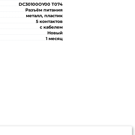
DC30100OY00 T074
Разъём питания
металл, пластик
5 контактов
с кабелем
Новый
1 месяц