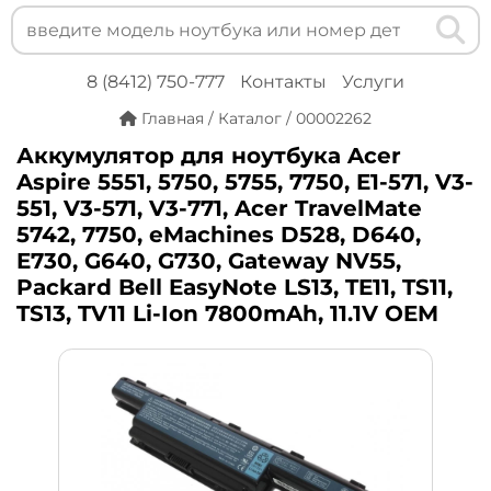
8 (8412) 750-777
Контакты
Услуги
Главная
/
Каталог
/
00002262
Аккумулятор для ноутбука Acer
Aspire 5551, 5750, 5755, 7750, E1-571, V3-
551, V3-571, V3-771, Acer TravelMate
5742, 7750, eMachines D528, D640,
E730, G640, G730, Gateway NV55,
Packard Bell EasyNote LS13, TE11, TS11,
TS13, TV11 Li-Ion 7800mAh, 11.1V OEM