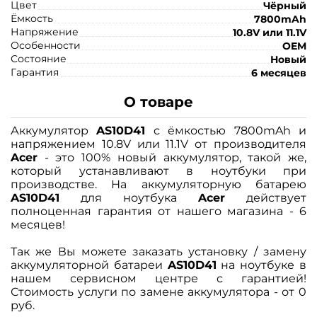
Цвет
Чёрный
Ёмкость
7800mAh
Напряжение
10.8V или 11.1V
Особенности
OEM
Состояние
Новый
Гарантия
6 месяцев
О товаре
Аккумулятор
AS10D41
с ёмкостью 7800mAh и
напряжением 10.8V или 11.1V от производителя
Acer
- это 100% новый аккумулятор, такой же,
который устанавливают в ноутбуки при
производстве. На аккумуляторную батарею
AS10D41
для ноутбука
Acer
действует
полноценная гарантия от нашего магазина - 6
месяцев!
Так же Вы можете заказать установку / замену
аккумуляторной батареи
AS10D41
на ноутбуке в
нашем сервисном центре с гарантией!
Стоимость услуги по замене аккумулятора - от 0
руб.