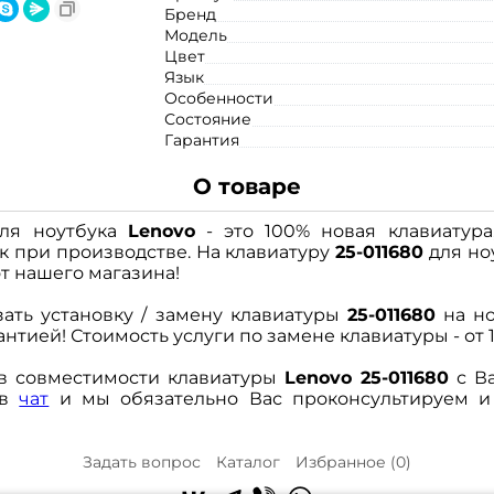
Бренд
Модель
Цвет
Язык
Особенности
Состояние
Гарантия
О товаре
ля ноутбука
Lenovo
- это 100% новая клавиатура,
к при производстве. На клавиатуру
25-011680
для но
т нашего магазина!
зать установку / замену клавиатуры
25-011680
на н
нтией! Стоимость услуги по замене клавиатуры - от 1
 в совместимости клавиатуры
Lenovo 25-011680
с Ва
 в
чат
и мы обязательно Вас проконсультируем 
Задать вопрос
Каталог
Избранное (
0
)