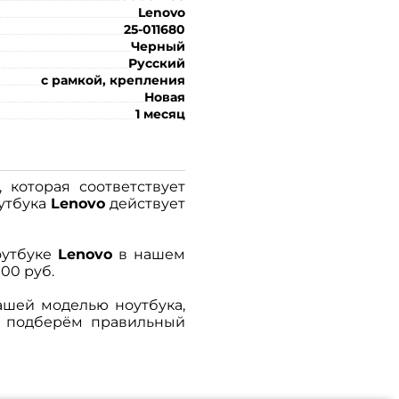
Lenovo
25-011680
Черный
Русский
с рамкой, крепления
Новая
1 месяц
 которая соответствует
утбука
Lenovo
действует
оутбуке
Lenovo
в нашем
00 руб.
шей моделью ноутбука,
и подберём правильный