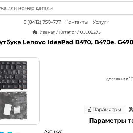
8 (8412) 750-777
Контакты
Услуги
Главная
/
Каталог
/
00002295
тбука Lenovo IdeaPad B470, B470e, G470,
доставим: 10 
Параметры
Параметры т
Артикул