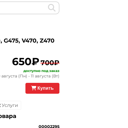
 G475, V470, Z470
650₽
700₽
доступно под заказ
августа (Пн) - 11 августа (Вт)
Купить
Услуги
овара
00002295