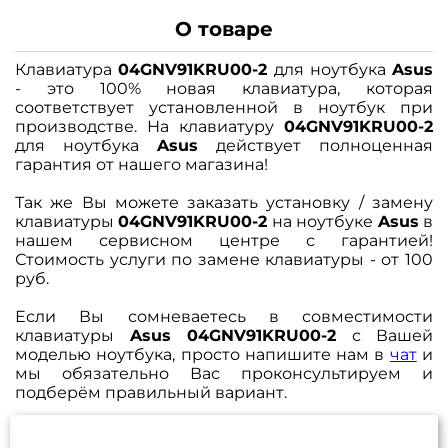
О товаре
Клавиатура
04GNV91KRU00-2
для ноутбука
Asus
- это 100% новая клавиатура, которая
соответствует установленной в ноутбук при
производстве. На клавиатуру
04GNV91KRU00-2
для ноутбука
Asus
действует полноценная
гарантия от нашего магазина!
Так же Вы можете заказать установку / замену
клавиатуры
04GNV91KRU00-2
на ноутбуке
Asus
в
нашем сервисном центре с гарантией!
Стоимость услуги по замене клавиатуры - от 100
руб.
Если Вы сомневаетесь в совместимости
клавиатуры
Asus 04GNV91KRU00-2
с Вашей
моделью ноутбука, просто напишите нам в
чат
и
мы обязательно Вас проконсультируем и
подберём правильный вариант.
Задать вопрос
Каталог
Избранное (
0
)