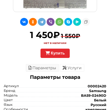
1 450₽
1 550₽
нет в наличии
Купить
Параметры
Услуги
Параметры товара
Артикул
00002420
Бренд
Samsung
Модель
BA59-02490D
Цвет
Белый
Язык
Русский
Особенности
крепления