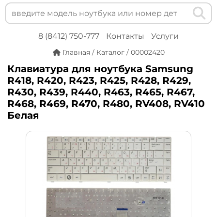
8 (8412) 750-777
Контакты
Услуги
Главная
/
Каталог
/
00002420
Клавиатура для ноутбука Samsung
R418, R420, R423, R425, R428, R429,
R430, R439, R440, R463, R465, R467,
R468, R469, R470, R480, RV408, RV410
Белая