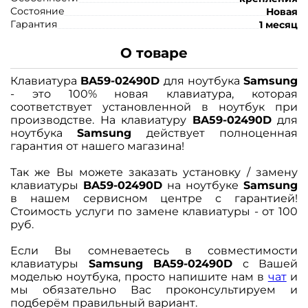
Состояние
Новая
Гарантия
1 месяц
О товаре
Клавиатура
BA59-02490D
для ноутбука
Samsung
- это 100% новая клавиатура, которая
соответствует установленной в ноутбук при
производстве. На клавиатуру
BA59-02490D
для
ноутбука
Samsung
действует полноценная
гарантия от нашего магазина!
Так же Вы можете заказать установку / замену
клавиатуры
BA59-02490D
на ноутбуке
Samsung
в нашем сервисном центре с гарантией!
Стоимость услуги по замене клавиатуры - от 100
руб.
Если Вы сомневаетесь в совместимости
клавиатуры
Samsung BA59-02490D
с Вашей
моделью ноутбука, просто напишите нам в
чат
и
мы обязательно Вас проконсультируем и
подберём правильный вариант.