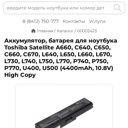
8 (8412) 750-777
Контакты
Услуги
Главная
/
Каталог
/
00002423
Аккумулятор, батарея для ноутбука
Toshiba Satellite A660, C640, C650,
C660, C670, L640, L650, L660, L670,
L730, L740, L750, L770, P740, P750,
P770, U400, U500 (4400mAh, 10.8V)
High Copy