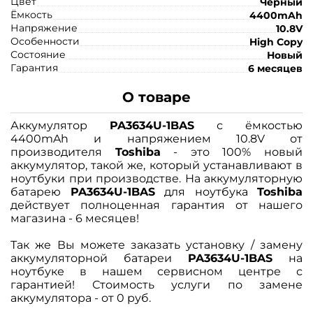
Цвет
Чёрный
Ёмкость
4400mAh
Напряжение
10.8V
Особенности
High Copy
Состояние
Новый
Гарантия
6 месяцев
О товаре
Аккумулятор
PA3634U-1BAS
с ёмкостью
4400mAh и напряжением 10.8V от
производителя
Toshiba
- это 100% новый
аккумулятор, такой же, который устанавливают в
ноутбуки при производстве. На аккумуляторную
батарею
PA3634U-1BAS
для ноутбука
Toshiba
действует полноценная гарантия от нашего
магазина - 6 месяцев!
Так же Вы можете заказать установку / замену
аккумуляторной батареи
PA3634U-1BAS
на
ноутбуке в нашем сервисном центре с
гарантией! Стоимость услуги по замене
аккумулятора - от 0 руб.