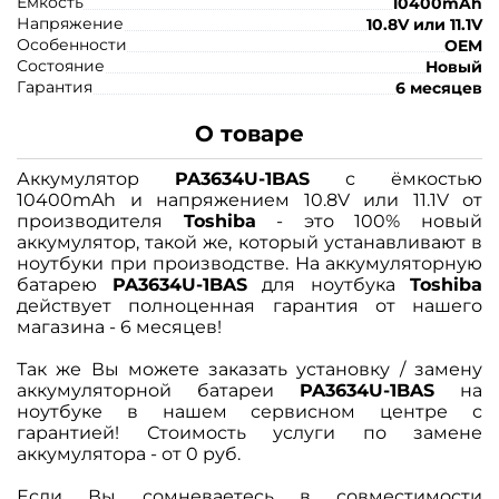
Ёмкость
10400mAh
Напряжение
10.8V или 11.1V
Особенности
OEM
Состояние
Новый
Гарантия
6 месяцев
О товаре
Аккумулятор
PA3634U-1BAS
с ёмкостью
10400mAh и напряжением 10.8V или 11.1V от
производителя
Toshiba
- это 100% новый
аккумулятор, такой же, который устанавливают в
ноутбуки при производстве. На аккумуляторную
батарею
PA3634U-1BAS
для ноутбука
Toshiba
действует полноценная гарантия от нашего
магазина - 6 месяцев!
Так же Вы можете заказать установку / замену
аккумуляторной батареи
PA3634U-1BAS
на
ноутбуке в нашем сервисном центре с
гарантией! Стоимость услуги по замене
аккумулятора - от 0 руб.
Если Вы сомневаетесь в совместимости