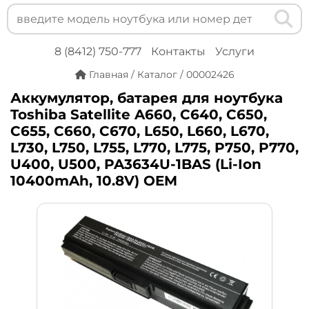
8 (8412) 750-777
Контакты
Услуги
Главная
/
Каталог
/
00002426
Аккумулятор, батарея для ноутбука
Toshiba Satellite A660, C640, C650,
C655, C660, C670, L650, L660, L670,
L730, L750, L755, L770, L775, P750, P770,
U400, U500, PA3634U-1BAS (Li-Ion
10400mAh, 10.8V) OEM