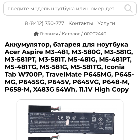
8 (8412) 750-777
Контакты
Услуги
Главная
/
Каталог
/
00002440
Аккумулятор, батарея для ноутбука
Acer Aspire M3-481, M3-580G, M3-581G,
M3-581PT, M3-581T, M5-481G, M5-481PT,
M5-481TG, M5-581G, M5-581TG, Iconia
Tab W700P, TravelMate P645MG, P645-
MG, P645SG, P645V, P645VG, P648-M,
P658-M, X483G 54Wh, 11.1V High Copy