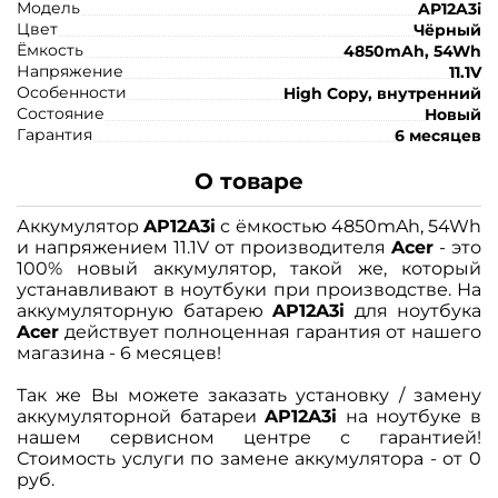
Модель
AP12A3i
Цвет
Чёрный
Ёмкость
4850mAh, 54Wh
Напряжение
11.1V
Особенности
High Copy, внутренний
Состояние
Новый
Гарантия
6 месяцев
О товаре
Аккумулятор
AP12A3i
с ёмкостью 4850mAh, 54Wh
и напряжением 11.1V от производителя
Acer
- это
100% новый аккумулятор, такой же, который
устанавливают в ноутбуки при производстве. На
аккумуляторную батарею
AP12A3i
для ноутбука
Acer
действует полноценная гарантия от нашего
магазина - 6 месяцев!
Так же Вы можете заказать установку / замену
аккумуляторной батареи
AP12A3i
на ноутбуке в
нашем сервисном центре с гарантией!
Стоимость услуги по замене аккумулятора - от 0
руб.