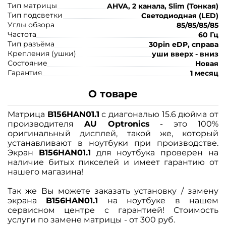
Тип матрицы
AHVA, 2 канала, Slim (Тонкая)
Тип подсветки
Светодиодная (LED)
Углы обзора
85/85/85/85
Частота
60 Гц
Тип разъёма
30pin eDP, справа
Крепления (ушки)
уши вверх - вниз
Состояние
Новая
Гарантия
1 месяц
О товаре
Матрица
B156HAN01.1
с диагональю 15.6 дюйма от
производителя
AU Optronics
- это 100%
оригинальный дисплей, такой же, который
устанавливают в ноутбуки при производстве.
Экран
B156HAN01.1
для ноутбука проверен на
наличие битых пикселей и имеет гарантию от
нашего магазина!
Так же Вы можете заказать установку / замену
экрана
B156HAN01.1
на ноутбуке в нашем
сервисном центре с гарантией! Стоимость
услуги по замене матрицы - от 300 руб.