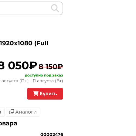
920x1080 (Full
8 050₽
8 150₽
доступно под заказ
августа (Пн) - 11 августа (Вт)
Купить
и
Аналоги
овара
00002476