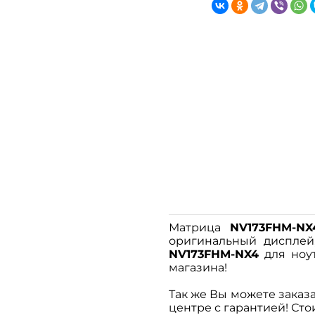
Матрица
NV173FHM-NX
оригинальный дисплей,
NV173FHM-NX4
для ноут
магазина!
Так же Вы можете заказа
центре с гарантией! Сто