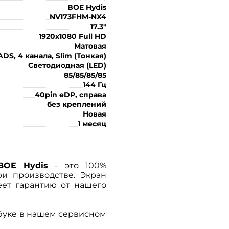
BOE Hydis
NV173FHM-NX4
17.3"
1920x1080 Full HD
Матовая
ADS, 4 канала, Slim (Тонкая)
Светодиодная (LED)
85/85/85/85
144 Гц
40pin eDP, справа
без креплений
Новая
1 месяц
BOE Hydis
- это 100%
ри производстве. Экран
ет гарантию от нашего
буке в нашем сервисном