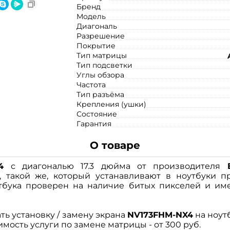
Бренд
Модель
Диагональ
Разрешение
Покрытие
Тип матрицы
Тип подсветки
Углы обзора
Частота
Тип разъёма
Крепления (ушки)
Состояние
Гарантия
О товаре
4
с диагональю 17.3 дюйма от производителя
 такой же, который устанавливают в ноутбуки п
бука проверен на наличие битых пикселей и име
ть установку / замену экрана
NV173FHM-NX4
на ноут
имость услуги по замене матрицы - от 300 руб.