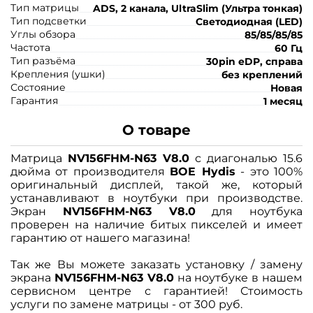
Тип матрицы
ADS, 2 канала, UltraSlim (Ультра тонкая)
Тип подсветки
Светодиодная (LED)
Углы обзора
85/85/85/85
Частота
60 Гц
Тип разъёма
30pin eDP, справа
Крепления (ушки)
без креплений
Состояние
Новая
Гарантия
1 месяц
О товаре
Матрица
NV156FHM-N63 V8.0
с диагональю 15.6
дюйма от производителя
BOE Hydis
- это 100%
оригинальный дисплей, такой же, который
устанавливают в ноутбуки при производстве.
Экран
NV156FHM-N63 V8.0
для ноутбука
проверен на наличие битых пикселей и имеет
гарантию от нашего магазина!
Так же Вы можете заказать установку / замену
экрана
NV156FHM-N63 V8.0
на ноутбуке в нашем
сервисном центре с гарантией! Стоимость
услуги по замене матрицы - от 300 руб.