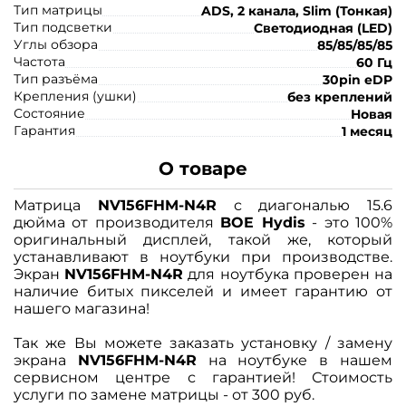
Тип матрицы
ADS, 2 канала, Slim (Тонкая)
Тип подсветки
Светодиодная (LED)
Углы обзора
85/85/85/85
Частота
60 Гц
Тип разъёма
30pin eDP
Крепления (ушки)
без креплений
Состояние
Новая
Гарантия
1 месяц
О товаре
Матрица
NV156FHM-N4R
с диагональю 15.6
дюйма от производителя
BOE Hydis
- это 100%
оригинальный дисплей, такой же, который
устанавливают в ноутбуки при производстве.
Экран
NV156FHM-N4R
для ноутбука проверен на
наличие битых пикселей и имеет гарантию от
нашего магазина!
Так же Вы можете заказать установку / замену
экрана
NV156FHM-N4R
на ноутбуке в нашем
сервисном центре с гарантией! Стоимость
услуги по замене матрицы - от 300 руб.