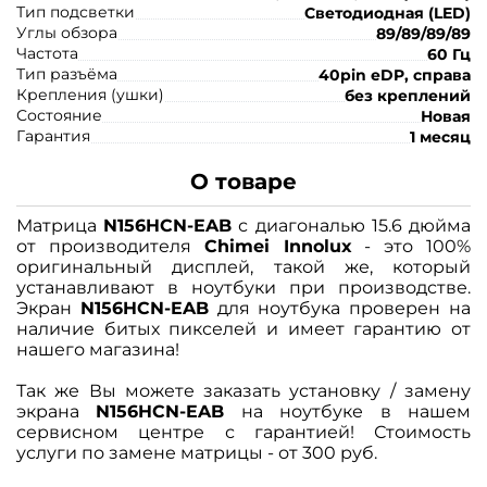
Тип подсветки
Светодиодная (LED)
Углы обзора
89/89/89/89
Частота
60 Гц
Тип разъёма
40pin eDP, справа
Крепления (ушки)
без креплений
Состояние
Новая
Гарантия
1 месяц
О товаре
Матрица
N156HCN-EAB
с диагональю 15.6 дюйма
от производителя
Chimei Innolux
- это 100%
оригинальный дисплей, такой же, который
устанавливают в ноутбуки при производстве.
Экран
N156HCN-EAB
для ноутбука проверен на
наличие битых пикселей и имеет гарантию от
нашего магазина!
Так же Вы можете заказать установку / замену
экрана
N156HCN-EAB
на ноутбуке в нашем
сервисном центре с гарантией! Стоимость
услуги по замене матрицы - от 300 руб.