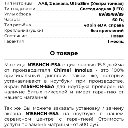
Тип матрицы
AAS, 2 канала, UltraSlim (Ультра тонкая)
Тип подсветки
Светодиодная (LED)
Углы обзора
89/89/89/89
Частота
60 Гц
Тип разъёма
40pin eDP, справа
Крепления (ушки)
без креплений
Состояние
Новая
Гарантия
1 месяц
О товаре
Матрица
N156HCN-E5A
с диагональю 15.6 дюйма
от производителя
Chimei Innolux
- это 100%
оригинальный дисплей, такой же, который
устанавливают в ноутбуки при производстве.
Экран
N156HCN-E5A
для ноутбука проверен на
наличие битых пикселей и имеет гарантию от
нашего магазина!
Так же Вы можете заказать установку / замену
экрана
N156HCN-E5A
на ноутбуке в нашем
сервисном центре с гарантией! Стоимость
услуги по замене матрицы - от 300 руб.