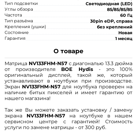
Тип подсветки
Светодиодная (LED)
Углы обзора
85/85/85/85
Частота
60 Гц
Тип разъёма
30pin eDP, справа
Крепления (ушки)
без креплений
Состояние
Новая
Гарантия
1 месяц
О товаре
Матрица
NV133FHM-N57
с диагональю 13.3 дюйма
от производителя
BOE Hydis
- это 100%
оригинальный дисплей, такой же, который
устанавливают в ноутбуки при производстве.
Экран
NV133FHM-N57
для ноутбука проверен на
наличие битых пикселей и имеет гарантию от
нашего магазина!
Так же Вы можете заказать установку / замену
экрана
NV133FHM-N57
на ноутбуке в нашем
сервисном центре с гарантией! Стоимость
услуги по замене матрицы - от 300 руб.