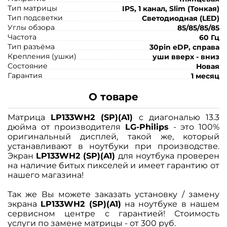
Тип матрицы
IPS, 1 канал, Slim (Тонкая)
Тип подсветки
Светодиодная (LED)
Углы обзора
85/85/85/85
Частота
60 Гц
Тип разъёма
30pin eDP, справа
Крепления (ушки)
уши вверх - вниз
Состояние
Новая
Гарантия
1 месяц
О товаре
Матрица
LP133WH2 (SP)(A1)
с диагональю 13.3
дюйма от производителя
LG-Philips
- это 100%
оригинальный дисплей, такой же, который
устанавливают в ноутбуки при производстве.
Экран
LP133WH2 (SP)(A1)
для ноутбука проверен
на наличие битых пикселей и имеет гарантию от
нашего магазина!
Так же Вы можете заказать установку / замену
экрана
LP133WH2 (SP)(A1)
на ноутбуке в нашем
сервисном центре с гарантией! Стоимость
услуги по замене матрицы - от 300 руб.