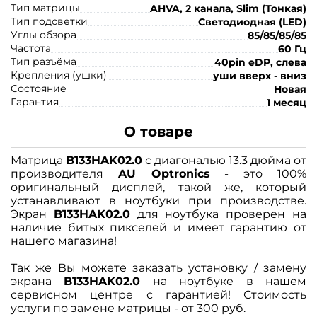
Тип матрицы
AHVA, 2 канала, Slim (Тонкая)
Тип подсветки
Светодиодная (LED)
Углы обзора
85/85/85/85
Частота
60 Гц
Тип разъёма
40pin eDP, слева
Крепления (ушки)
уши вверх - вниз
Состояние
Новая
Гарантия
1 месяц
О товаре
Матрица
B133HAK02.0
с диагональю 13.3 дюйма от
производителя
AU Optronics
- это 100%
оригинальный дисплей, такой же, который
устанавливают в ноутбуки при производстве.
Экран
B133HAK02.0
для ноутбука проверен на
наличие битых пикселей и имеет гарантию от
нашего магазина!
Так же Вы можете заказать установку / замену
экрана
B133HAK02.0
на ноутбуке в нашем
сервисном центре с гарантией! Стоимость
услуги по замене матрицы - от 300 руб.