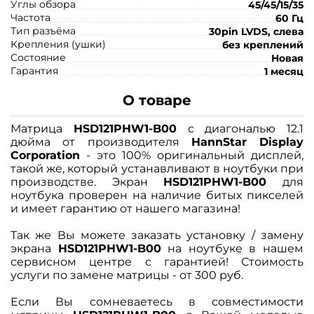
Углы обзора
45/45/15/35
Частота
60 Гц
Тип разъёма
30pin LVDS, слева
Крепления (ушки)
без креплений
Состояние
Новая
Гарантия
1 месяц
О товаре
Матрица
HSD121PHW1-B00
с диагональю 12.1
дюйма от производителя
HannStar Display
Corporation
- это 100% оригинальный дисплей,
такой же, который устанавливают в ноутбуки при
производстве. Экран
HSD121PHW1-B00
для
ноутбука проверен на наличие битых пикселей
и имеет гарантию от нашего магазина!
Так же Вы можете заказать установку / замену
экрана
HSD121PHW1-B00
на ноутбуке в нашем
сервисном центре с гарантией! Стоимость
услуги по замене матрицы - от 300 руб.
Если Вы сомневаетесь в совместимости