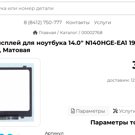
8 (8412) 750-777
Контакты
Услуги
Главная
/
Каталог
/
00002768
сплей для ноутбука 14.0" N140HGE-EA1 192
m, Матовая
доставим: 12 
Параметры
Услуг
Параметры т
Артикул