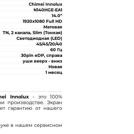
Chimei Innolux
N140HGE-EA1
14.0"
1920x1080 Full HD
Матовая
TN, 2 канала, Slim (Тонкая)
Светодиодная (LED)
45/45/20/40
60 Гц
30pin eDP, справа
уши вверх - вниз
Новая
1 месяц
ei Innolux
- это 100%
ри производстве. Экран
ет гарантию от нашего
буке в нашем сервисном