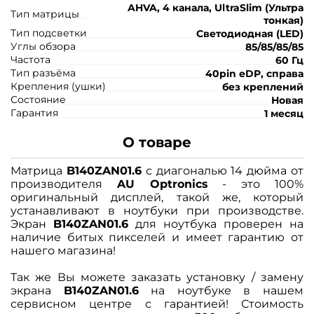
AHVA, 4 канала, UltraSlim (Ультра
Тип матрицы
тонкая)
Тип подсветки
Светодиодная (LED)
Углы обзора
85/85/85/85
Частота
60 Гц
Тип разъёма
40pin eDP, справа
Крепления (ушки)
без креплений
Состояние
Новая
Гарантия
1 месяц
О товаре
Матрица
B140ZAN01.6
с диагональю 14 дюйма от
производителя
AU Optronics
- это 100%
оригинальный дисплей, такой же, который
устанавливают в ноутбуки при производстве.
Экран
B140ZAN01.6
для ноутбука проверен на
наличие битых пикселей и имеет гарантию от
нашего магазина!
Так же Вы можете заказать установку / замену
экрана
B140ZAN01.6
на ноутбуке в нашем
сервисном центре с гарантией! Стоимость