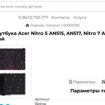
8 (8412) 750-777
Контакты
Услуги
Главная
/
Каталог
/
00002790
тбука Acer Nitro 5 AN515, AN517, Nitro 7 
ой
Параметры
Параметры т
Артикул
Бренд