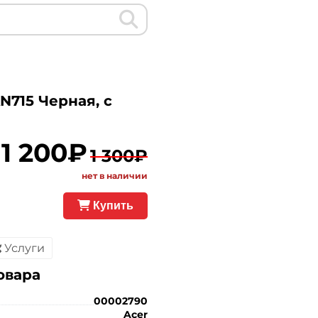
AN715 Черная, с
1 200₽
1 300₽
нет в наличии
Купить
Услуги
овара
00002790
Acer