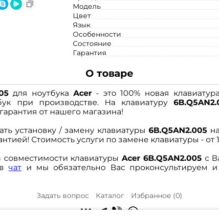
Модель
Цвет
Язык
Особенности
Состояние
Гарантия
О товаре
05
для ноутбука
Acer
- это 100% новая клавиатура
бук при производстве. На клавиатуру
6B.Q5AN2.
гарантия от нашего магазина!
ать установку / замену клавиатуры
6B.Q5AN2.005
на
нтией! Стоимость услуги по замене клавиатуры - от 1
в совместимости клавиатуры
Acer 6B.Q5AN2.005
с В
 в
чат
и мы обязательно Вас проконсультируем 
Задать вопрос
Каталог
Избранное (
0
)