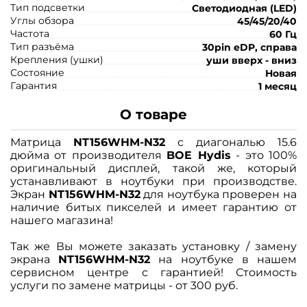
Тип подсветки
Светодиодная (LED)
Углы обзора
45/45/20/40
Частота
60 Гц
Тип разъёма
30pin eDP, справа
Крепления (ушки)
уши вверх - вниз
Состояние
Новая
Гарантия
1 месяц
О товаре
Матрица
NT156WHM-N32
с диагональю 15.6
дюйма от производителя
BOE Hydis
- это 100%
оригинальный дисплей, такой же, который
устанавливают в ноутбуки при производстве.
Экран
NT156WHM-N32
для ноутбука проверен на
наличие битых пикселей и имеет гарантию от
нашего магазина!
Так же Вы можете заказать установку / замену
экрана
NT156WHM-N32
на ноутбуке в нашем
сервисном центре с гарантией! Стоимость
услуги по замене матрицы - от 300 руб.