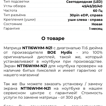
Тип подсветки
Светодиодная (LED)
Углы обзора
45/45/20/40
Частота
60 Гц
Тип разъёма
30pin eDP, справа
Крепления (ушки)
уши слева - справа
Состояние
Новая
Гарантия
1 месяц
О товаре
Матрица
NT116WHM-N21
с диагональю 11.6 дюйма
от производителя
BOE Hydis
- это 100%
оригинальный дисплей, такой же, который
устанавливают в ноутбуки при производстве.
Экран
NT116WHM-N21
для ноутбука проверен на
наличие битых пикселей и имеет гарантию от
нашего магазина!
Так же Вы можете заказать установку / замену
экрана
NT116WHM-N21
на ноутбуке в нашем
сервисном центре с гарантией! Стоимость
услуги по замене матрицы - от 300 руб.