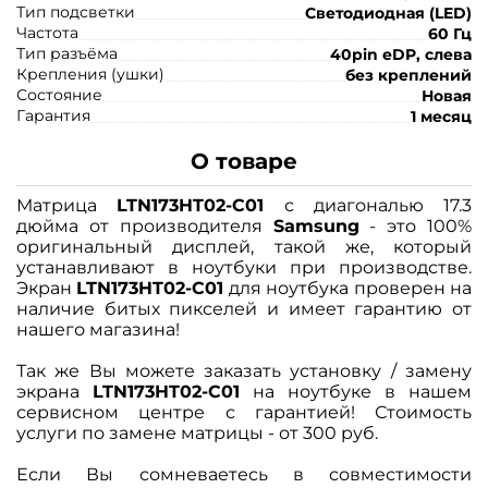
Тип подсветки
Светодиодная (LED)
Частота
60 Гц
Тип разъёма
40pin eDP, слева
Крепления (ушки)
без креплений
Состояние
Новая
Гарантия
1 месяц
О товаре
Матрица
LTN173HT02-C01
с диагональю 17.3
дюйма от производителя
Samsung
- это 100%
оригинальный дисплей, такой же, который
устанавливают в ноутбуки при производстве.
Экран
LTN173HT02-C01
для ноутбука проверен на
наличие битых пикселей и имеет гарантию от
нашего магазина!
Так же Вы можете заказать установку / замену
экрана
LTN173HT02-C01
на ноутбуке в нашем
сервисном центре с гарантией! Стоимость
услуги по замене матрицы - от 300 руб.
Если Вы сомневаетесь в совместимости