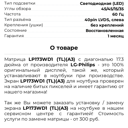
Тип подсветки
Светодиодная (LED)
Углы обзора
45/45/15/35
Частота
60 Гц
Тип разъёма
40pin LVDS, слева
Крепления (ушки)
без креплений
Состояние
Восстановленная
Гарантия
1 месяц
О товаре
Матрица
LP173WD1 (TL)(A3)
с диагональю 17.3
дюйма от производителя
LG-Philips
- это 100%
оригинальный дисплей, такой же, который
устанавливают в ноутбуки при производстве.
Экран
LP173WD1 (TL)(A3)
для ноутбука проверен
на наличие битых пикселей и имеет гарантию от
нашего магазина!
Так же Вы можете заказать установку / замену
экрана
LP173WD1 (TL)(A3)
на ноутбуке в нашем
сервисном центре с гарантией! Стоимость
услуги по замене матрицы - от 300 руб.