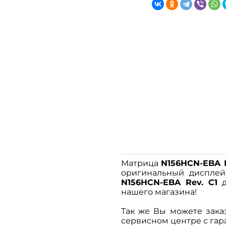
Матрица
N156HCN-EBA R
оригинальный дисплей,
N156HCN-EBA Rev. C1
д
нашего магазина!
Так же Вы можете зака
сервисном центре с гара