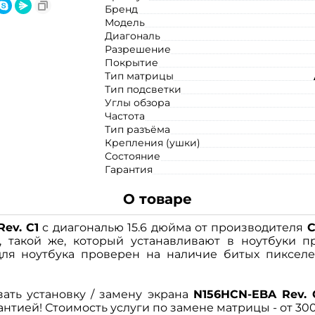
Бренд
Модель
Диагональ
Разрешение
Покрытие
Тип матрицы
Тип подсветки
Углы обзора
Частота
Тип разъёма
Крепления (ушки)
Состояние
Гарантия
О товаре
ev. C1
с диагональю 15.6 дюйма от производителя
C
 такой же, который устанавливают в ноутбуки п
ля ноутбука проверен на наличие битых пикселе
зать установку / замену экрана
N156HCN-EBA Rev. 
нтией! Стоимость услуги по замене матрицы - от 300