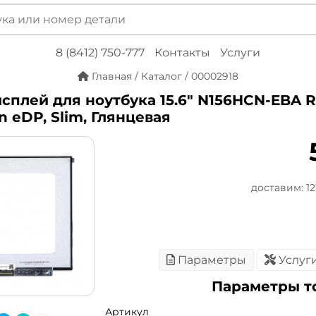
8 (8412) 750-777
Контакты
Услуги
Главная
/
Каталог
/
00002918
сплей для ноутбука 15.6" N156HCN-EBA Re
in eDP, Slim, Глянцевая
доставим: 12 
Параметры
Услуг
Параметры т
Артикул