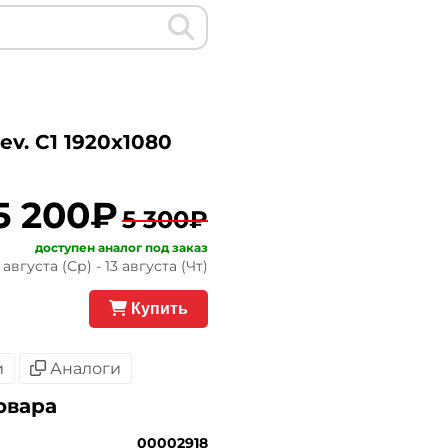
v. C1 1920x1080
5 200₽
5 300₽
доступен аналог под заказ
августа (Ср) - 13 августа (Чт)
Купить
и
Аналоги
овара
00002918