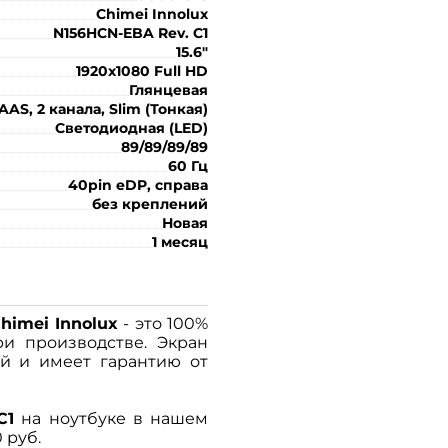
Chimei Innolux
N156HCN-EBA Rev. C1
15.6"
1920x1080 Full HD
Глянцевая
AAS, 2 канала, Slim (Тонкая)
Светодиодная (LED)
89/89/89/89
60 Гц
40pin eDP, справа
без креплений
Новая
1 месяц
himei Innolux
- это 100%
ри производстве. Экран
й и имеет гарантию от
C1
на ноутбуке в нашем
 руб.