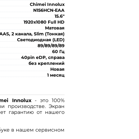
Chimei Innolux
N156HCN-EAA
15.6"
1920x1080 Full HD
Матовая
AAS, 2 канала, Slim (Тонкая)
Светодиодная (LED)
89/89/89/89
60 Гц
40pin eDP, справа
без креплений
Новая
1 месяц
mei Innolux
- это 100%
ри производстве. Экран
ет гарантию от нашего
буке в нашем сервисном