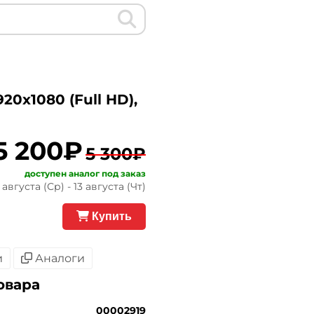
20x1080 (Full HD),
5 200₽
5 300₽
доступен аналог под заказ
августа (Ср) - 13 августа (Чт)
Купить
и
Аналоги
овара
00002919