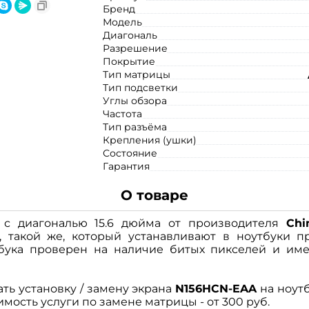
Бренд
Модель
Диагональ
Разрешение
Покрытие
Тип матрицы
Тип подсветки
Углы обзора
Частота
Тип разъёма
Крепления (ушки)
Состояние
Гарантия
О товаре
с диагональю 15.6 дюйма от производителя
Chi
 такой же, который устанавливают в ноутбуки п
бука проверен на наличие битых пикселей и име
ать установку / замену экрана
N156HCN-EAA
на ноут
имость услуги по замене матрицы - от 300 руб.