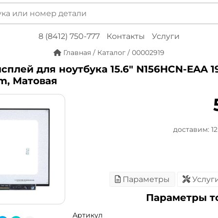
8 (8412) 750-777
Контакты
Услуги
Главная
/
Каталог
/
00002919
сплей для ноутбука 15.6" N156HCN-EAA 19
im, Матовая
доставим: 12 
Параметры
Услуг
Параметры т
Артикул