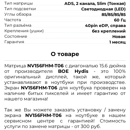
Тип матрицы
ADS, 2 канала, Slim (Тонкая)
Тип подсветки
Светодиодная (LED)
Углы обзора
85/85/85/85
Частота
60 Гц
Тип разъёма
40pin eDP, справа
Крепления (ушки)
без креплений
Состояние
Новая
Гарантия
1 месяц
О товаре
Матрица
NV156FHM-T06
с диагональю 15.6 дюйма
от производителя
BOE Hydis
- это 100%
оригинальный дисплей, такой же, который
устанавливают в ноутбуки при производстве.
Экран
NV156FHM-T06
для ноутбука проверен на
наличие битых пикселей и имеет гарантию от
нашего магазина!
Так же Вы можете заказать установку / замену
экрана
NV156FHM-T06
на ноутбуке в нашем
сервисном центре с гарантией! Стоимость
услуги по замене матрицы - от 300 руб.