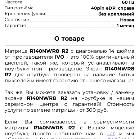
Частота
60 Гц
Тип разъёма
40pin eDP, справа
Крепления (ушки)
без креплений
Состояние
Новая
Гарантия
1 месяц
О товаре
Матрица
R140NWR8 R2
с диагональю 14 дюйма
от производителя
IVO
- это 100% оригинальный
дисплей, такой же, который устанавливают в
ноутбуки при производстве. Экран
R140NWR8
R2
для ноутбука проверен на наличие битых
пикселей и имеет гарантию от нашего магазина!
Так же Вы можете заказать установку / замену
экрана
R140NWR8 R2
на ноутбуке в нашем
сервисном центре с гарантией! Стоимость
услуги по замене матрицы - от 300 руб.
Если Вы сомневаетесь в совместимости
матрицы
R140NWR8 R2
с Вашей моделью
ноутбука, просто напишите нам в
чат
и мы