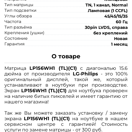
Тип матрицы
TN, 1 канал, Normal
Тип подсветки
Ламповая (1 CCFL)
Углы обзора
45/45/15/35
Частота
60 Гц
Тип разъёма
30pin LVDS, справа
Крепления (ушки)
без креплений
Состояние
Новая
Гарантия
1 месяц
О товаре
Матрица
LP156WH1 (TL)(C1)
с диагональю 15.6
дюйма от производителя
LG-Philips
- это 100%
оригинальный дисплей, такой же, который
устанавливают в ноутбуки при производстве.
Экран
LP156WH1 (TL)(C1)
для ноутбука проверен
на наличие битых пикселей и имеет гарантию от
нашего магазина!
Так же Вы можете заказать установку / замену
экрана
LP156WH1 (TL)(C1)
на ноутбуке в нашем
сервисном центре с гарантией! Стоимость
услуги по замене матрицы - от 300 руб.