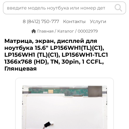
8 (8412) 750-777
Контакты
Услуги
Главная
/
Каталог
/
00002979
Матрица, экран, дисплей для
ноутбука 15.6" LP156WH1(TL)(C1),
LP156WH1 (TL)(C1), LP156WH1-TLC1
1366x768 (HD), TN, 30pin, 1 CCFL,
Глянцевая