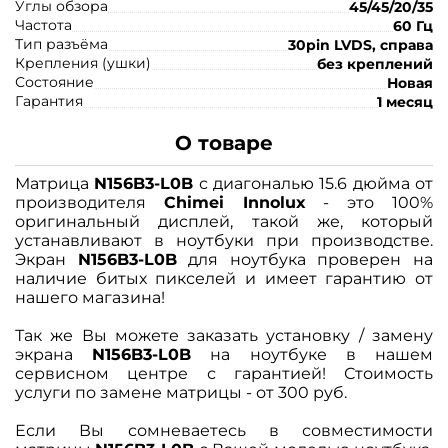
Углы обзора
45/45/20/35
Частота
60 Гц
Тип разъёма
30pin LVDS, справа
Крепления (ушки)
без креплений
Состояние
Новая
Гарантия
1 месяц
О товаре
Матрица
N156B3-L0B
с диагональю 15.6 дюйма от
производителя
Chimei Innolux
- это 100%
оригинальный дисплей, такой же, который
устанавливают в ноутбуки при производстве.
Экран
N156B3-L0B
для ноутбука проверен на
наличие битых пикселей и имеет гарантию от
нашего магазина!
Так же Вы можете заказать установку / замену
экрана
N156B3-L0B
на ноутбуке в нашем
сервисном центре с гарантией! Стоимость
услуги по замене матрицы - от 300 руб.
Если Вы сомневаетесь в совместимости