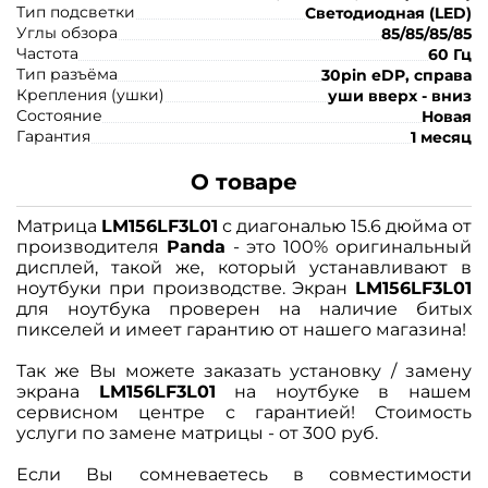
Тип подсветки
Светодиодная (LED)
Углы обзора
85/85/85/85
Частота
60 Гц
Тип разъёма
30pin eDP, справа
Крепления (ушки)
уши вверх - вниз
Состояние
Новая
Гарантия
1 месяц
О товаре
Матрица
LM156LF3L01
с диагональю 15.6 дюйма от
производителя
Panda
- это 100% оригинальный
дисплей, такой же, который устанавливают в
ноутбуки при производстве. Экран
LM156LF3L01
для ноутбука проверен на наличие битых
пикселей и имеет гарантию от нашего магазина!
Так же Вы можете заказать установку / замену
экрана
LM156LF3L01
на ноутбуке в нашем
сервисном центре с гарантией! Стоимость
услуги по замене матрицы - от 300 руб.
Если Вы сомневаетесь в совместимости