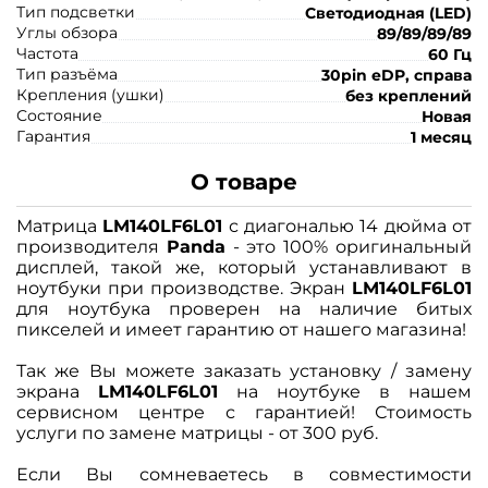
Тип подсветки
Светодиодная (LED)
Углы обзора
89/89/89/89
Частота
60 Гц
Тип разъёма
30pin eDP, справа
Крепления (ушки)
без креплений
Состояние
Новая
Гарантия
1 месяц
О товаре
Матрица
LM140LF6L01
с диагональю 14 дюйма от
производителя
Panda
- это 100% оригинальный
дисплей, такой же, который устанавливают в
ноутбуки при производстве. Экран
LM140LF6L01
для ноутбука проверен на наличие битых
пикселей и имеет гарантию от нашего магазина!
Так же Вы можете заказать установку / замену
экрана
LM140LF6L01
на ноутбуке в нашем
сервисном центре с гарантией! Стоимость
услуги по замене матрицы - от 300 руб.
Если Вы сомневаетесь в совместимости