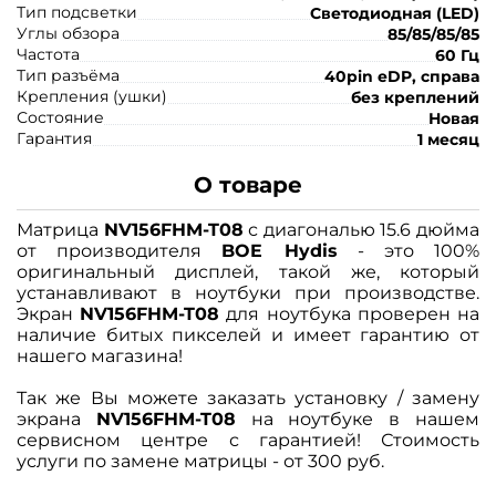
Тип подсветки
Светодиодная (LED)
Углы обзора
85/85/85/85
Частота
60 Гц
Тип разъёма
40pin eDP, справа
Крепления (ушки)
без креплений
Состояние
Новая
Гарантия
1 месяц
О товаре
Матрица
NV156FHM-T08
с диагональю 15.6 дюйма
от производителя
BOE Hydis
- это 100%
оригинальный дисплей, такой же, который
устанавливают в ноутбуки при производстве.
Экран
NV156FHM-T08
для ноутбука проверен на
наличие битых пикселей и имеет гарантию от
нашего магазина!
Так же Вы можете заказать установку / замену
экрана
NV156FHM-T08
на ноутбуке в нашем
сервисном центре с гарантией! Стоимость
услуги по замене матрицы - от 300 руб.