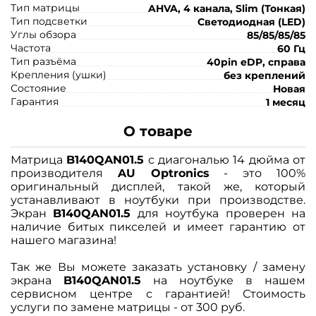
Тип матрицы
AHVA, 4 канала, Slim (Тонкая)
Тип подсветки
Светодиодная (LED)
Углы обзора
85/85/85/85
Частота
60 Гц
Тип разъёма
40pin eDP, справа
Крепления (ушки)
без креплений
Состояние
Новая
Гарантия
1 месяц
О товаре
Матрица
B140QAN01.5
с диагональю 14 дюйма от
производителя
AU Optronics
- это 100%
оригинальный дисплей, такой же, который
устанавливают в ноутбуки при производстве.
Экран
B140QAN01.5
для ноутбука проверен на
наличие битых пикселей и имеет гарантию от
нашего магазина!
Так же Вы можете заказать установку / замену
экрана
B140QAN01.5
на ноутбуке в нашем
сервисном центре с гарантией! Стоимость
услуги по замене матрицы - от 300 руб.