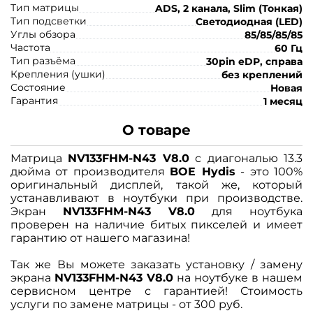
Тип матрицы
ADS, 2 канала, Slim (Тонкая)
Тип подсветки
Светодиодная (LED)
Углы обзора
85/85/85/85
Частота
60 Гц
Тип разъёма
30pin eDP, справа
Крепления (ушки)
без креплений
Состояние
Новая
Гарантия
1 месяц
О товаре
Матрица
NV133FHM-N43 V8.0
с диагональю 13.3
дюйма от производителя
BOE Hydis
- это 100%
оригинальный дисплей, такой же, который
устанавливают в ноутбуки при производстве.
Экран
NV133FHM-N43 V8.0
для ноутбука
проверен на наличие битых пикселей и имеет
гарантию от нашего магазина!
Так же Вы можете заказать установку / замену
экрана
NV133FHM-N43 V8.0
на ноутбуке в нашем
сервисном центре с гарантией! Стоимость
услуги по замене матрицы - от 300 руб.