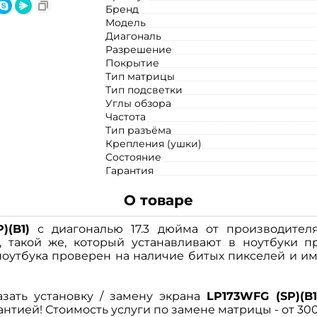
Бренд
Модель
Диагональ
Разрешение
Покрытие
Тип матрицы
Тип подсветки
Углы обзора
Частота
Тип разъёма
Крепления (ушки)
Состояние
Гарантия
О товаре
)(B1)
с диагональю 17.3 дюйма от производите
 такой же, который устанавливают в ноутбуки п
оутбука проверен на наличие битых пикселей и им
зать установку / замену экрана
LP173WFG (SP)(B1
нтией! Стоимость услуги по замене матрицы - от 300