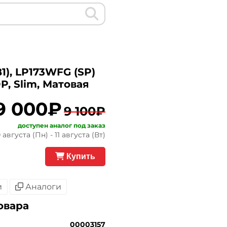
1), LP173WFG (SP)
DP, Slim, Матовая
9 000₽
9 100₽
доступен аналог под заказ
августа (Пн) - 11 августа (Вт)
Купить
и
Аналоги
овара
00003157