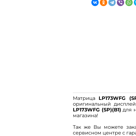
Матрица
LP173WFG (SP
оригинальный дисплей,
LP173WFG (SP)(B1)
для н
магазина!
Так же Вы можете зака
сервисном центре с гара