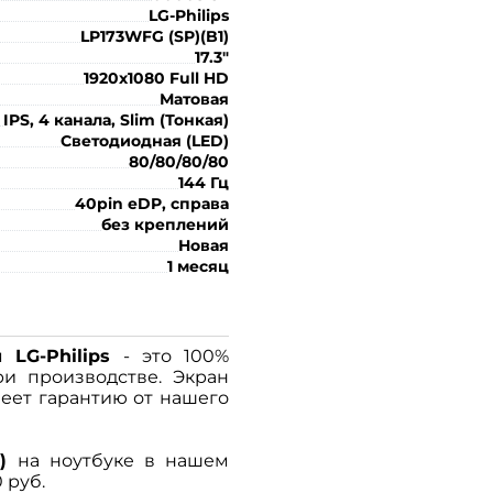
LG-Philips
LP173WFG (SP)(B1)
17.3"
1920x1080 Full HD
Матовая
IPS, 4 канала, Slim (Тонкая)
Светодиодная (LED)
80/80/80/80
144 Гц
40pin eDP, справа
без креплений
Новая
1 месяц
ля
LG-Philips
- это 100%
ри производстве. Экран
еет гарантию от нашего
)
на ноутбуке в нашем
 руб.